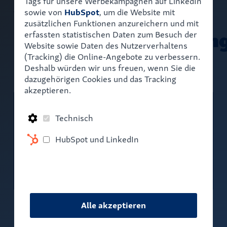
Tags für unsere Werbekampagnen auf LinkedIn
Wodis Yuneo Fit:
sowie von
HubSpot
, um die Website mit
zusätzlichen Funktionen anzureichern und mit
Darlehensbuchhaltun
erfassten statistischen Daten zum Besuch der
Website sowie Daten des Nutzerverhaltens
(Tracking) die Online-Angebote zu verbessern.
#310012
Deshalb würden wir uns freuen, wenn Sie die
dazugehörigen Cookies und das Tracking
akzeptieren.
Internet
Technisch
HubSpot und LinkedIn
18. Juni 2026
15:00 bis 16:00 Uhr
Alle akzeptieren
Veranstaltungsort