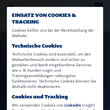
Close
Suche
Login
EINSATZ VON COOKIES &
TRACKING
Suche
aareon.de
Cookies helfen uns bei der Bereitstellung der
Website.
Technische Cookies
Technische Cookies sind essenziell, um den
Webseitenbesuch modern und sicher zu
gestalten und damit eingebundene Services
Trainings
wie z. B. Kunden-Login und
Trainingsanmeldungen reibungslos
funktionieren. Technische Cookies können Sie
Trainieren Sie Ihren Erfolg.
deshalb nicht deaktivieren.
Cookies und Tracking
Wir verwenden Cookies von
LinkedIn
Insight