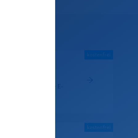
kostenfrei
ger rechtskonforme E-
kostenfrei