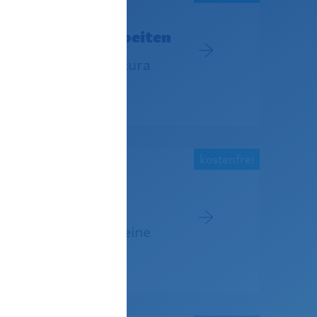
iner Minute bearbeiten
ngsmodul von BauSecura
eiten.
kostenfrei
n – so schaffen Sie eine