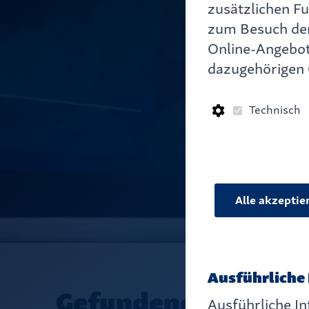
zusätzlichen Fu
Lerne
zum Besuch der
Online-Angebot
k
dazugehörigen 
Technisch
Alle akzeptie
Ausführliche 
Gefundene Artikel 
Ausführliche In