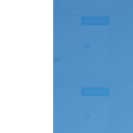
kostenfrei
rkehr und in der
Ihre Payment-Prozesse
nnen.
kostenfrei
l zum modernen
wie Sie Ihren