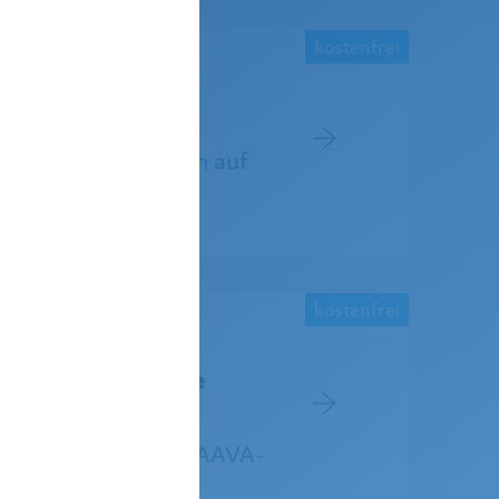
kostenfrei
rkehr
er die Auswirkungen auf
kostenfrei
über alle Kanäle
ikation mit unseren AAVA-
E-Mail.