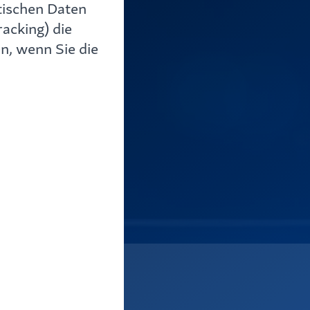
tischen Daten
nnen –
acking) die
n, wenn Sie die
h.