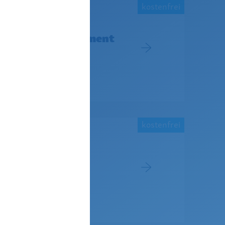
kostenfrei
ählerdatenmanagement
anfälligen
kostenfrei
ement um Ihr
losgelöst vom ERP-