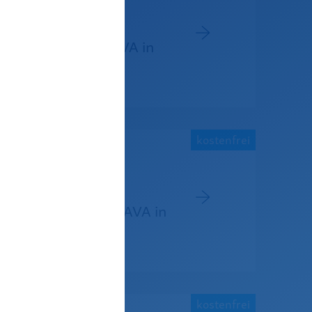
ndungsfälle mit AAVA in
rekt im ERP
kostenfrei
rsten Schritte mit AAVA in
kostenfrei