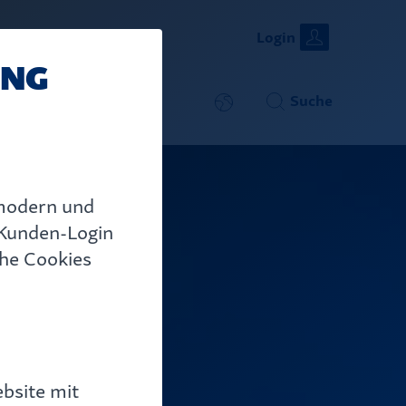
Close
Suche
Login
ING
Suche
aareon.de
 modern und
 Kunden-Login
che Cookies
bsite mit