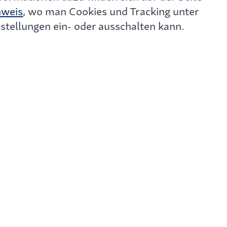
nweis
, wo man Cookies und Tracking unter
stellungen ein- oder ausschalten kann.
Webinare
End2End-E-Rechnungen für Versorger
Mit BK01 eConnect erstellen Sie als Versor
Rechnungen für alle ihre Geschäftskunden.
Webinare