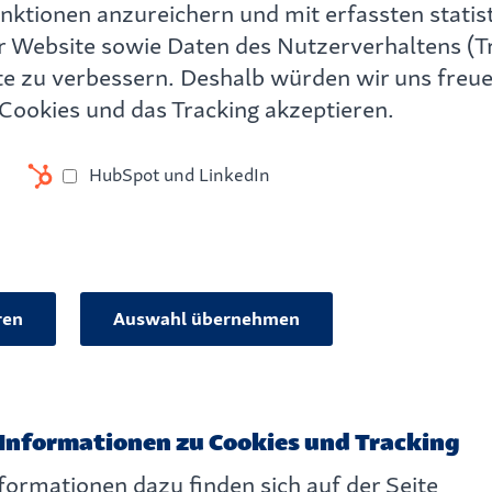
nktionen anzureichern und mit erfassten statis
n Sie unsere Lösungen ke
 Website sowie Daten des Nutzerverhaltens (Tr
e zu verbessern. Deshalb würden wir uns freue
ostenfrei und unverbindlic
Cookies und das Tracking akzeptieren.
HubSpot und LinkedIn
ren
Auswahl übernehmen
Informationen zu Cookies und Tracking
in
Aktuelle Webinare
formationen dazu finden sich auf der Seite