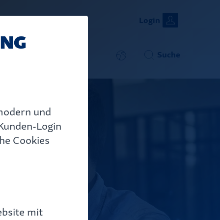
Close
Suche
Login
ING
Suche
aareon.de
 modern und
 Kunden-Login
che Cookies
bsite mit