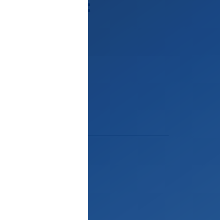
n relevant
ehmer
EI