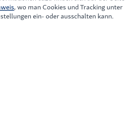
Ihrer Immobilien morge
nweis
, wo man Cookies und Tracking unter
stellungen ein- oder ausschalten kann.
Kosten pro Teiln
KOSTENFR