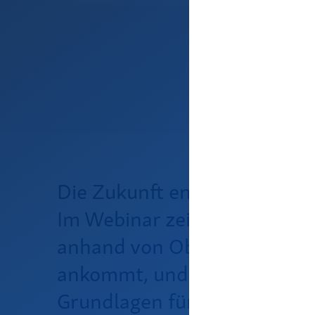
Die Zukunft entscheidet sic
Im Webinar zeigen wir Ihnen
anhand von Objektdaten, wor
ankommt, und wie Sie darau
Grundlagen für Investitione