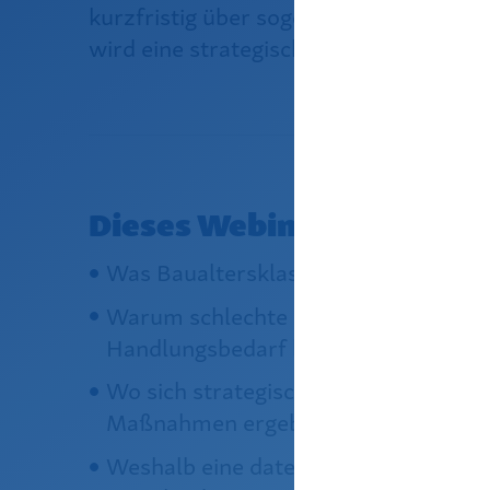
kurzfristig über sogenannte „Sowieso
wird eine strategische, langfristige Pla
Dieses Webinar zeigt Ihn
Was Baualtersklassen über die Zuku
Warum schlechte Effizienzklassen ni
Handlungsbedarf bedeuten
Wo sich strategische Ansatzpunkte f
Maßnahmen ergeben
Weshalb eine datengestützte Stando