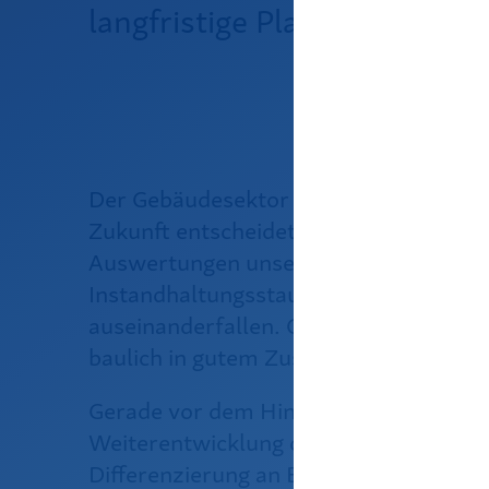
langfristige Planungen ablei
Der Gebäudesektor steht vor tiefgrei
Zukunft entscheidet sich nicht im Neu
Auswertungen unseres umfangreichen 
Instandhaltungsstau und Energieeffizi
auseinanderfallen. Gebäude können en
baulich in gutem Zustand sein – und u
Gerade vor dem Hintergrund der euro
Weiterentwicklung des Gebäudeenergi
Differenzierung an Bedeutung. Denn die