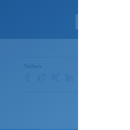
Zur An
Teilen
Facebook
Twitter
XING
LinkedIn
E-
Mail