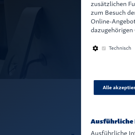
zusätzlichen Fu
zum Besuch der
Online-Angebot
dazugehörigen 
Technisch
Alle akzeptie
Ausführliche 
Ausführliche In