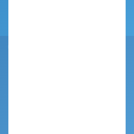
Youtube
XING
LinkedIn
Compliance
Disclaimer
Impressum
Kunden-Login: Nutzungsbedingungen
Datenschutz
© 2026 Aareon