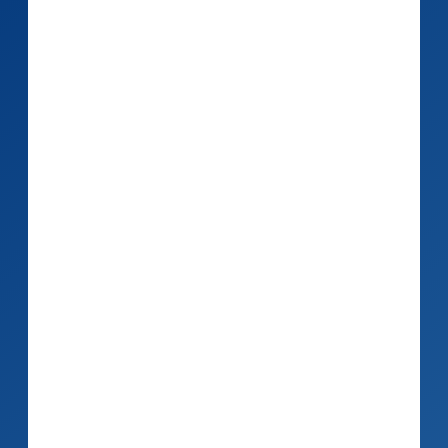
Jetzt live in unserem Demo-
Webinar erleben!
Sie kennen bereits unser CRM-
Portal? Dann werden Sie unsere
neuen Kommunikationskanäle
begeistern!
Zur Anmeldung