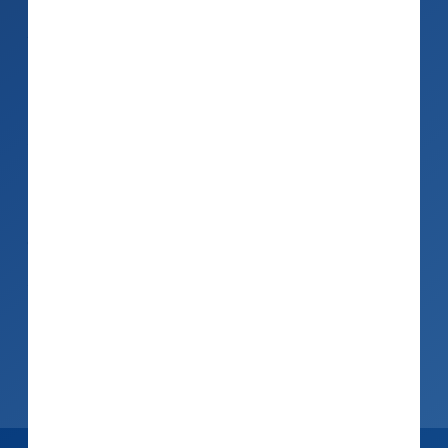
Ver­trägen, Schäden oder all­ge­meinen
Aus­künften – oft wieder­kehrend, häufig
zeit­kritisch.
Mit AAVA Mail wird auch dieser Kanal
voll­ständ­ig in Ihre be­stehen­den CRM-
und ERP-Prozesse inte­griert. Der KI-ge­
stützte E-Mail-Assistent ver­arbeitet ein­
gehende Nach­richten auto­ma­tisch, be­
ant­wortet An­fragen auf Basis Ihres
Wissens­bestands und legt bei Bedarf
struktur­ierte Mel­dungen direkt im CRM-
Portal an.