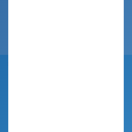
Facebook
Twitter
XING
LinkedIn
E-
Mail
info@aareon.com
Aareon Group GmbH
Isaac-Fulda-Allee 8
55124 Mainz
Deutschland
www.aareon.com