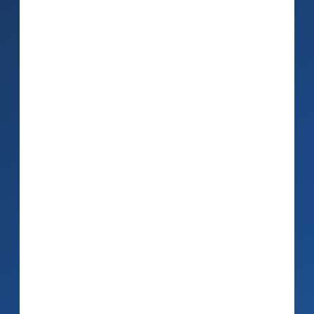
die Uhr per Chat, Tele­fon und jetzt auch
per E-Mail er­fasst, be­ant­wortet und
struktur­iert verarbeitet werden – und
das voll­stän­dig inte­griert in Ihre CRM-
und ERP-Prozesse.
E-Mails ge­hören weiter­hin zu den
wichtig­sten Kontakt­kanälen und sind
gleich­zeitig einer der größten Zeit­fresser
im Kunden­service. Täg­lich er­reichen
Service­center zahl­reiche An­fragen zu