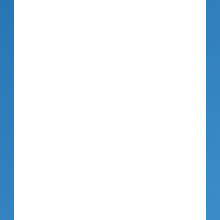
+49 6131 301-0
oder kostenfrei:
08000-AAREON (08000-227366)
Fax: +49 6131 301-419
Fragen zu Ihrem Produkt?
→ zu den kostenpflichtigen Support-Hotlines
Fernwartung
→ Download Teamviewer
Im Fokus
Newsletter