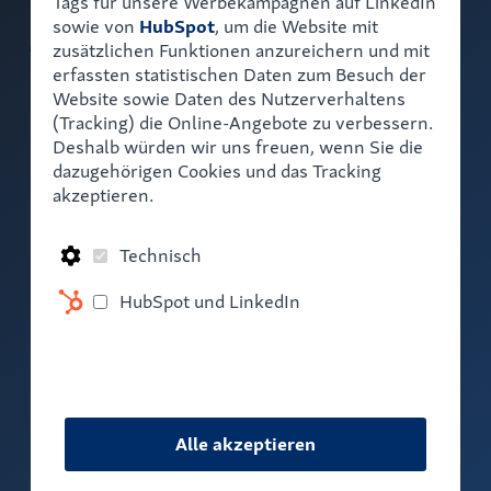
Tags für unsere Werbekampagnen auf LinkedIn
AAVA Mail im
sowie von
HubSpot
, um die Website mit
zusätzlichen Funktionen anzureichern und mit
CRM-Portal –
erfassten statistischen Daten zum Besuch der
Website sowie Daten des Nutzerverhaltens
(Tracking) die Online-Angebote zu verbessern.
Intelligente E-
Deshalb würden wir uns freuen, wenn Sie die
dazugehörigen Cookies und das Tracking
Mail-
akzeptieren.
Kommunikation
Technisch
HubSpot und LinkedIn
Veranstaltungstyp
Webinare
Alle akzeptieren