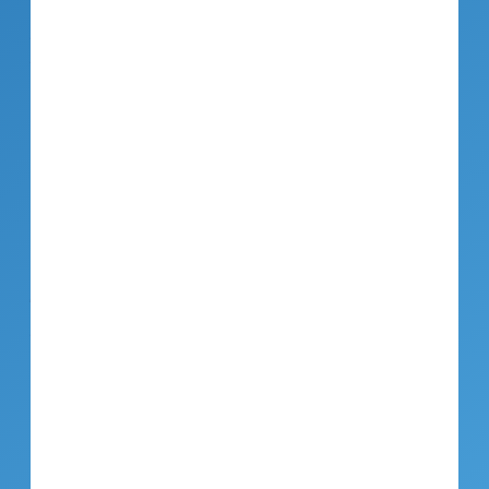
Karriere
Aareon-Produktfamilie
Aareon Group
Aareon
Aareon ist ein etablierter Anbieter von SaaS-
Lösungen für die europäische Immobilien­wirtschaft.